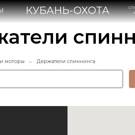
КУБАНЬ-ОХОТА
СЛАВЯНСК-НА-КУБА
УЛ. КОВТЮХА, 47А
жатели спинн
 и моторы
Держатели спиннинга
→