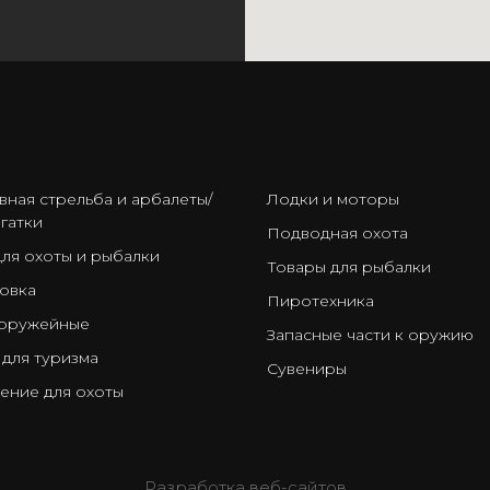
ㅤ
вная стрельба и арбалеты/
Лодки и моторы
гатки
Подводная охота
для охоты и рыбалки
Товары для рыбалки
овка
Пиротехника
оружейные
Запасные части к оружию
 для туризма
Сувениры
ение для охоты
Разработка веб-сайтов