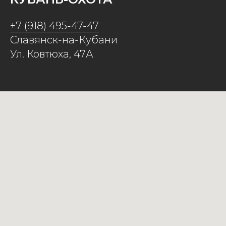
+7 (918) 495-47-47
Славянск-на-Кубани
Ул. Ковтюха, 47А