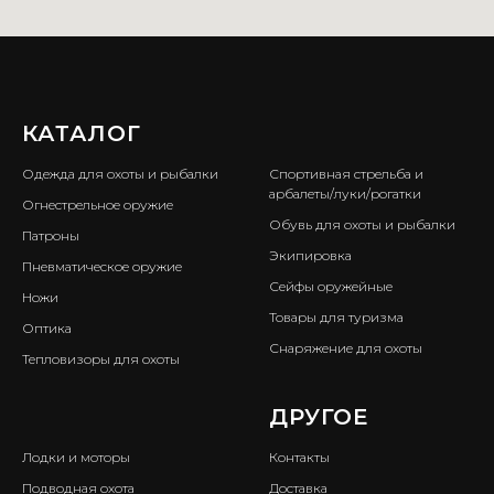
КАТАЛОГ
ㅤ
Одежда для охоты и рыбалки
Спортивная стрельба и
арбалеты/луки/рогатки
Огнестрельное оружие
Обувь для охоты и рыбалки
Патроны
Экипировка
Пневматическое оружие
Сейфы оружейные
Ножи
Товары для туризма
Оптика
Снаряжение для охоты
Тепловизоры для охоты
ㅤ
ДРУГОЕ
Лодки и моторы
Контакты
Подводная охота
Доставка