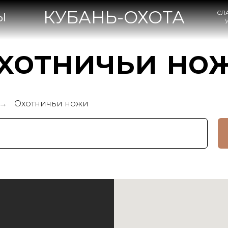
КУБАНЬ-ОХОТА
СЛАВЯНСК-НА-КУБА
УЛ. КОВТЮХА, 47А
хотничьи но
Охотничьи ножи
→