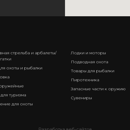
ㅤ
вная стрельба и арбалеты/
Лодки и моторы
гатки
Подводная охота
для охоты и рыбалки
Товары для рыбалки
овка
Пиротехника
оружейные
Запасные части к оружию
 для туризма
Сувениры
ение для охоты
Разработка веб-сайтов