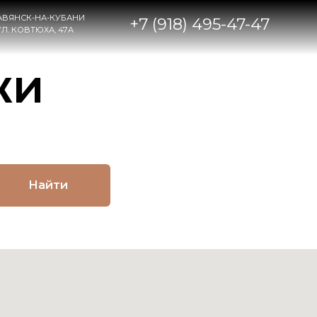
НИ
+7 (918) 495-47-47
жи
Найти