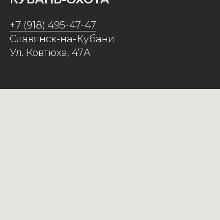
+7 (918) 495-47-47
Славянск-на-Кубани
Ул. Ковтюха, 47А