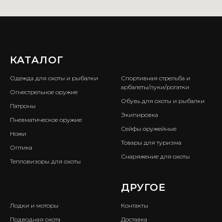
КАТАЛОГ
ㅤ
Одежда для охоты и рыбалки
Спортивная стрельба и
арбалеты/луки/рогатки
Огнестрельное оружие
Обувь для охоты и рыбалки
Патроны
Экипировка
Пневматическое оружие
Сейфы оружейные
Ножи
Товары для туризма
Оптика
Снаряжение для охоты
Тепловизоры для охоты
ㅤ
ДРУГОЕ
Лодки и моторы
Контакты
Подводная охота
Доставка