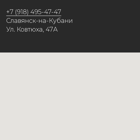
+7 (918) 495-47-47
Славянск-на-Кубани
Ул. Ковтюха, 47А