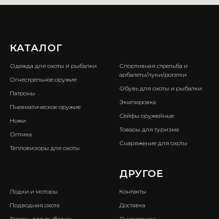
КАТАЛОГ
ㅤ
Одежда для охоты и рыбалки
Спортивная стрельба и
арбалеты/луки/рогатки
Огнестрельное оружие
Обувь для охоты и рыбалки
Патроны
Экипировка
Пневматическое оружие
Сейфы оружейные
Ножи
Товары для туризма
Оптика
Снаряжение для охоты
Тепловизоры для охоты
ㅤ
ДРУГОЕ
Лодки и моторы
Контакты
Подводная охота
Доставка
Товары для рыбалки
О компании