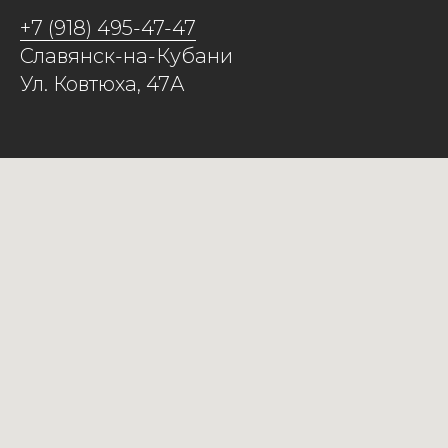
+7 (918) 495-47-47
Славянск-на-Кубани
Ул. Ковтюха, 47А