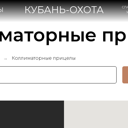
КУБАНЬ-ОХОТА
СЛАВЯНСК-НА-КУБА
УЛ. КОВТЮХА, 47А
маторные п
а
Коллиматорные прицелы
→