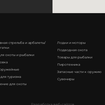
ㅤ
вная стрельба и арбалеты/
Лодки и моторы
гатки
Подводная охота
для охоты и рыбалки
Товары для рыбалки
овка
Пиротехника
оружейные
Запасные части к оружию
 для туризма
Сувениры
ение для охоты
Разработка веб-сайтов