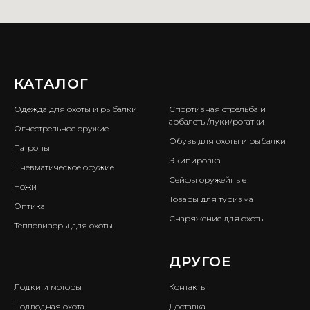
КАТАЛОГ
ㅤ
Одежда для охоты и рыбалки
Спортивная стрельба и
арбалеты/луки/рогатки
Огнестрельное оружие
Обувь для охоты и рыбалки
Патроны
Экипировка
Пневматическое оружие
Сейфы оружейные
Ножи
Товары для туризма
Оптика
Снаряжение для охоты
Тепловизоры для охоты
ㅤ
ДРУГОЕ
Лодки и моторы
Контакты
Подводная охота
Доставка