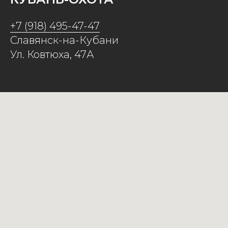
+7 (918) 495-47-47
Славянск-на-Кубани
Ул. Ковтюха, 47А