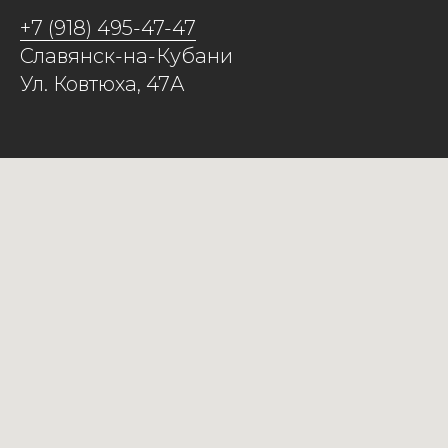
+7 (918) 495-47-47
Славянск-на-Кубани
Ул. Ковтюха, 47А