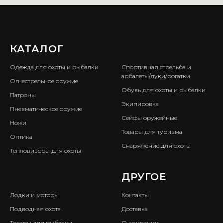
КАТАЛОГ
ㅤ
Одежда для охоты и рыбалки
Спортивная стрельба и
арбалеты/луки/рогатки
Огнестрельное оружие
Обувь для охоты и рыбалки
Патроны
Экипировка
Пневматическое оружие
Сейфы оружейные
Ножи
Товары для туризма
Оптика
Снаряжение для охоты
Тепловизоры для охоты
ㅤ
ДРУГОЕ
Лодки и моторы
Контакты
Подводная охота
Доставка
Товары для рыбалки
О компании