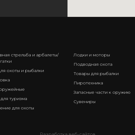
ㅤ
вная стрельба и арбалеты/
Лодки и моторы
гатки
Подводная охота
для охоты и рыбалки
Товары для рыбалки
овка
Пиротехника
оружейные
Запасные части к оружию
 для туризма
Сувениры
ение для охоты
Разработка веб-сайтов