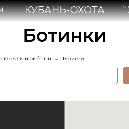
КУБАНЬ-ОХОТА
СЛАВЯНСК-НА-КУБА
УЛ. КОВТЮХА, 47А
Ботинки
для охоты и рыбалки
Ботинки
→