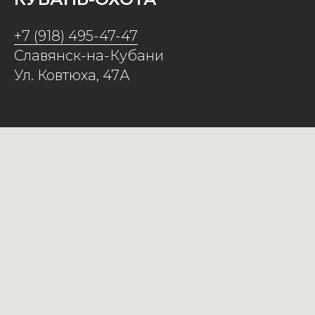
+7 (918) 495-47-47
Славянск-на-Кубани
Ул. Ковтюха, 47А