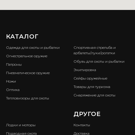
КАТАЛОГ
ㅤ
Одежда для охоты и рыбалки
Спортивная стрельба и
арбалеты/луки/рогатки
Огнестрельное оружие
Обувь для охоты и рыбалки
Патроны
Экипировка
Пневматическое оружие
Сейфы оружейные
Ножи
Товары для туризма
Оптика
Снаряжение для охоты
Тепловизоры для охоты
ㅤ
ДРУГОЕ
Лодки и моторы
Контакты
Подводная охота
Доставка