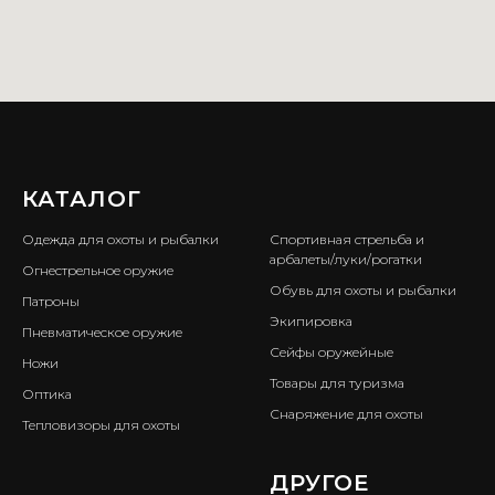
КАТАЛОГ
ㅤ
Одежда для охоты и рыбалки
Спортивная стрельба и
арбалеты/луки/рогатки
Огнестрельное оружие
Обувь для охоты и рыбалки
Патроны
Экипировка
Пневматическое оружие
Сейфы оружейные
Ножи
Товары для туризма
Оптика
Снаряжение для охоты
Тепловизоры для охоты
ㅤ
ДРУГОЕ