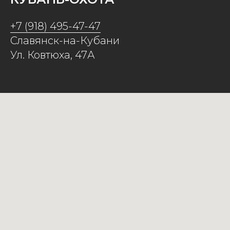
+7 (918) 495-47-47
Славянск-на-Кубани
Ул. Ковтюха, 47А