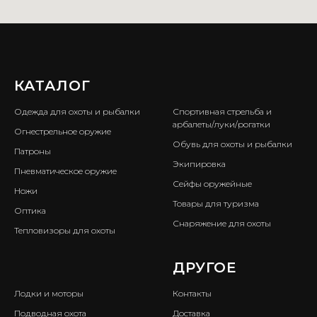
КАТАЛОГ
ㅤ
Одежда для охоты и рыбалки
Спортивная стрельба и
арбалеты/луки/рогатки
Огнестрельное оружие
Обувь для охоты и рыбалки
Патроны
Экипировка
Пневматическое оружие
Сейфы оружейные
Ножи
Товары для туризма
Оптика
Снаряжение для охоты
Тепловизоры для охоты
ㅤ
ДРУГОЕ
Лодки и моторы
Контакты
Подводная охота
Доставка