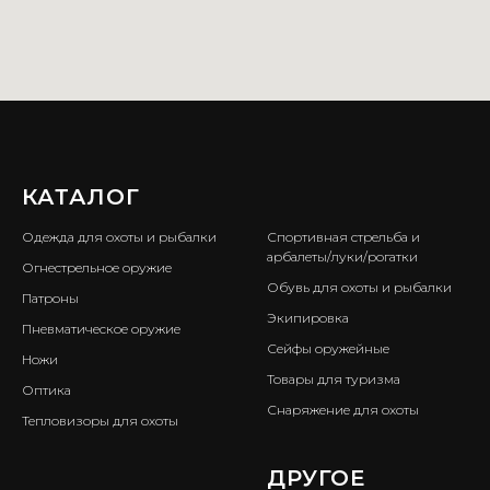
КАТАЛОГ
ㅤ
Одежда для охоты и рыбалки
Спортивная стрельба и
арбалеты/луки/рогатки
Огнестрельное оружие
Обувь для охоты и рыбалки
Патроны
Экипировка
Пневматическое оружие
Сейфы оружейные
Ножи
Товары для туризма
Оптика
Снаряжение для охоты
Тепловизоры для охоты
ㅤ
ДРУГОЕ