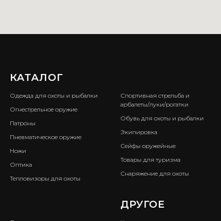
КАТАЛОГ
ㅤ
Одежда для охоты и рыбалки
Спортивная стрельба и
арбалеты/луки/рогатки
Огнестрельное оружие
Обувь для охоты и рыбалки
Патроны
Экипировка
Пневматическое оружие
Сейфы оружейные
Ножи
Товары для туризма
Оптика
Снаряжение для охоты
Тепловизоры для охоты
ㅤ
ДРУГОЕ