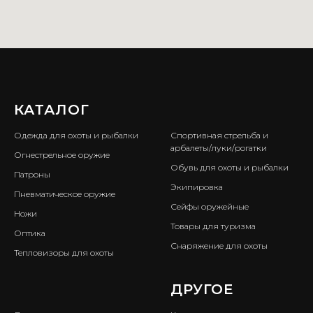
КАТАЛОГ
ㅤ
Одежда для охоты и рыбалки
Спортивная стрельба и
арбалеты/луки/рогатки
Огнестрельное оружие
Обувь для охоты и рыбалки
Патроны
Экипировка
Пневматическое оружие
Сейфы оружейные
Ножи
Товары для туризма
Оптика
Снаряжение для охоты
Тепловизоры для охоты
ㅤ
ДРУГОЕ